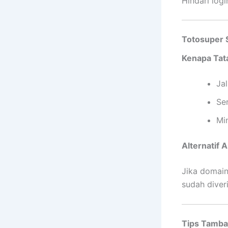
Hindari logi
Totosuper S
Kenapa Tat
Jal
Ser
Min
Alternatif 
Jika domain
sudah diveri
Tips Tamba