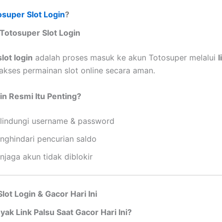
osuper Slot Login
?
Totosuper Slot Login
lot login
adalah proses masuk ke akun Totosuper melalui
l
kses permainan slot online secara aman.
n Resmi Itu Penting?
lindungi username & password
nghindari pencurian saldo
njaga akun tidak diblokir
lot Login & Gacor Hari Ini
ak Link Palsu Saat Gacor Hari Ini?