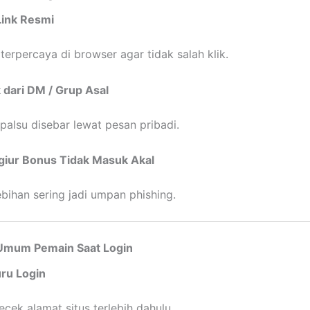
ink Resmi
terpercaya di browser agar tidak salah klik.
k dari DM / Grup Asal
 palsu disebar lewat pesan pribadi.
giur Bonus Tidak Masuk Akal
bihan sering jadi umpan phishing.
Umum Pemain Saat Login
ru Login
cek alamat situs terlebih dahulu.