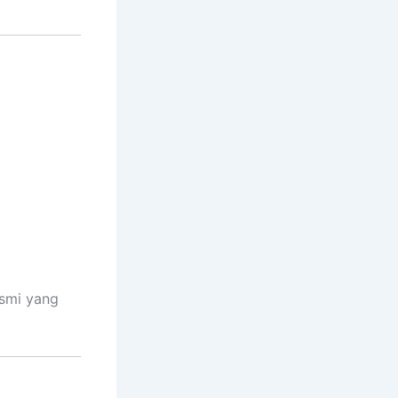
smi yang