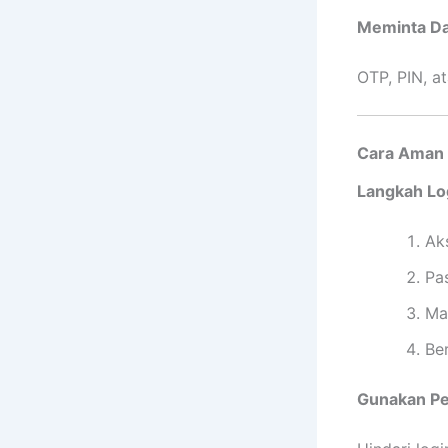
Meminta D
OTP, PIN, a
Cara Aman 
Langkah Lo
Ak
Pa
Ma
Ber
Gunakan Pe