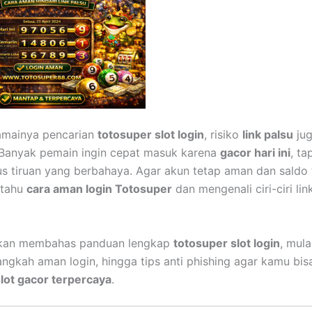
amainya pencarian
totosuper slot login
, risiko
link palsu
jug
 Banyak pemain ingin cepat masuk karena
gacor hari ini
, ta
tus tiruan yang berbahaya. Agar akun tetap aman dan saldo t
 tahu
cara aman login Totosuper
dan mengenali ciri-ciri lin
i akan membahas panduan lengkap
totosuper slot login
, mulai
 langkah aman login, hingga tips anti phishing agar kamu bi
lot gacor terpercaya
.