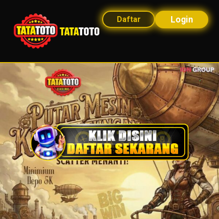
Daftar
Login