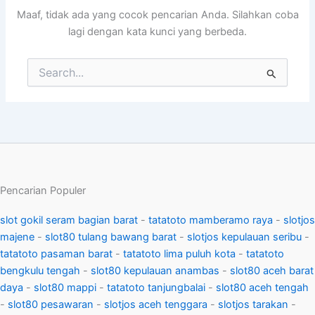
Maaf, tidak ada yang cocok pencarian Anda. Silahkan coba
lagi dengan kata kunci yang berbeda.
Cari
untuk:
Pencarian Populer
slot gokil seram bagian barat
-
tatatoto mamberamo raya
-
slotjos
majene
-
slot80 tulang bawang barat
-
slotjos kepulauan seribu
-
tatatoto pasaman barat
-
tatatoto lima puluh kota
-
tatatoto
bengkulu tengah
-
slot80 kepulauan anambas
-
slot80 aceh barat
daya
-
slot80 mappi
-
tatatoto tanjungbalai
-
slot80 aceh tengah
-
slot80 pesawaran
-
slotjos aceh tenggara
-
slotjos tarakan
-