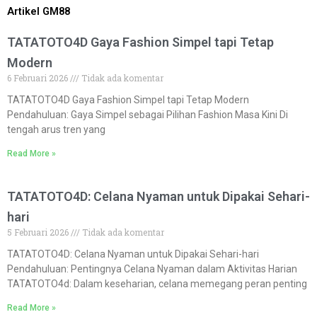
Artikel GM88
TATATOTO4D Gaya Fashion Simpel tapi Tetap
Modern
6 Februari 2026
Tidak ada komentar
TATATOTO4D Gaya Fashion Simpel tapi Tetap Modern
Pendahuluan: Gaya Simpel sebagai Pilihan Fashion Masa Kini Di
tengah arus tren yang
Read More »
TATATOTO4D: Celana Nyaman untuk Dipakai Sehari-
hari
5 Februari 2026
Tidak ada komentar
TATATOTO4D: Celana Nyaman untuk Dipakai Sehari-hari
Pendahuluan: Pentingnya Celana Nyaman dalam Aktivitas Harian
TATATOTO4d: Dalam keseharian, celana memegang peran penting
Read More »