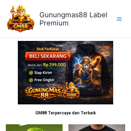
Lewati
ke
Gunungmas88 Label
konten
Premium
GM88 Terpercaya dan Terbaik