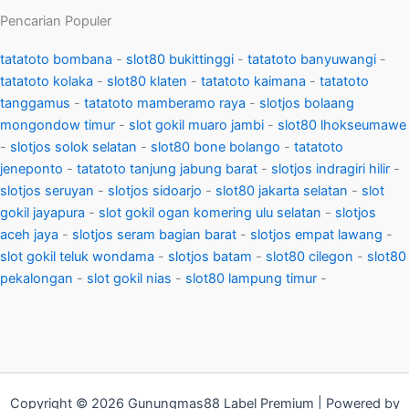
Pencarian Populer
tatatoto bombana
-
slot80 bukittinggi
-
tatatoto banyuwangi
-
tatatoto kolaka
-
slot80 klaten
-
tatatoto kaimana
-
tatatoto
tanggamus
-
tatatoto mamberamo raya
-
slotjos bolaang
mongondow timur
-
slot gokil muaro jambi
-
slot80 lhokseumawe
-
slotjos solok selatan
-
slot80 bone bolango
-
tatatoto
jeneponto
-
tatatoto tanjung jabung barat
-
slotjos indragiri hilir
-
slotjos seruyan
-
slotjos sidoarjo
-
slot80 jakarta selatan
-
slot
gokil jayapura
-
slot gokil ogan komering ulu selatan
-
slotjos
aceh jaya
-
slotjos seram bagian barat
-
slotjos empat lawang
-
slot gokil teluk wondama
-
slotjos batam
-
slot80 cilegon
-
slot80
pekalongan
-
slot gokil nias
-
slot80 lampung timur
-
Copyright © 2026 Gunungmas88 Label Premium | Powered by