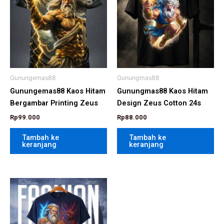
Gunungemas88
Gunungmas88
Gunungemas88 Kaos Hitam
Gunungmas88 Kaos Hitam
Bergambar Printing Zeus
Design Zeus Cotton 24s
Rp
99.000
Rp
88.000
Tambah ke
Tambah ke
keranjang
keranjang