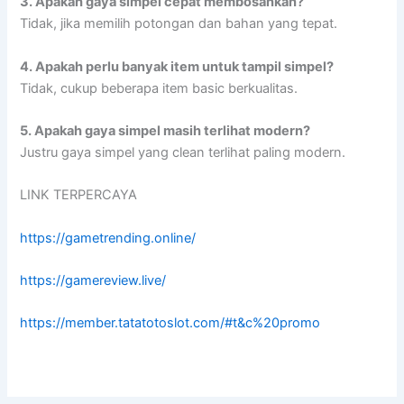
3. Apakah gaya simpel cepat membosankan?
Tidak, jika memilih potongan dan bahan yang tepat.
4. Apakah perlu banyak item untuk tampil simpel?
Tidak, cukup beberapa item basic berkualitas.
5. Apakah gaya simpel masih terlihat modern?
Justru gaya simpel yang clean terlihat paling modern.
LINK TERPERCAYA
https://gametrending.online/
https://gamereview.live/
https://member.tatatotoslot.com/#t&c%20promo