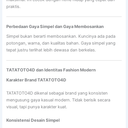
praktis.
Perbedaan Gaya Simpel dan Gaya Membosankan
Simpel bukan berarti membosankan. Kuncinya ada pada
potongan, warna, dan kualitas bahan. Gaya simpel yang
tepat justru terlihat lebih dewasa dan berkelas.
TATATOTO4D dan Identitas Fashion Modern
Karakter Brand TATATOTO4D
TATATOTO4D dikenal sebagai brand yang konsisten
mengusung gaya kasual modern. Tidak berisik secara
visual, tapi punya karakter kuat.
Konsistensi Desain Simpel