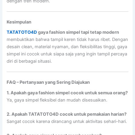
dengan tren modern.
Kesimpulan
TATATOTO4D
gaya fashion simpel tapi tetap modern
membuktikan bahwa tampil keren tidak harus ribet. Dengan
desain clean, material nyaman, dan fleksibilitas tinggi, gaya
simpel ini cocok untuk siapa saja yang ingin tampil percaya
diri di berbagai situasi.
FAQ – Pertanyaan yang Sering Diajukan
1. Apakah gaya fashion simpel cocok untuk semua orang?
Ya, gaya simpel fleksibel dan mudah disesuaikan.
2. Apakah TATATOTO4D cocok untuk pemakaian harian?
Sangat cocok karena dirancang untuk aktivitas sehari-hari.