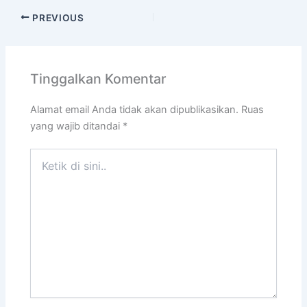
PREVIOUS
Tinggalkan Komentar
Alamat email Anda tidak akan dipublikasikan.
Ruas
yang wajib ditandai
*
Ketik
di
sini..