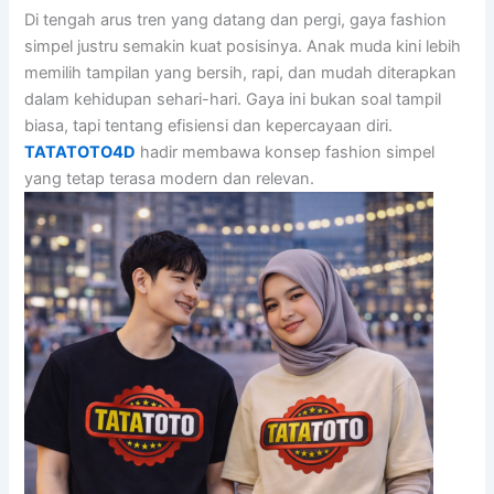
Di tengah arus tren yang datang dan pergi, gaya fashion
simpel justru semakin kuat posisinya. Anak muda kini lebih
memilih tampilan yang bersih, rapi, dan mudah diterapkan
dalam kehidupan sehari-hari. Gaya ini bukan soal tampil
biasa, tapi tentang efisiensi dan kepercayaan diri.
TATATOTO4D
hadir membawa konsep fashion simpel
yang tetap terasa modern dan relevan.