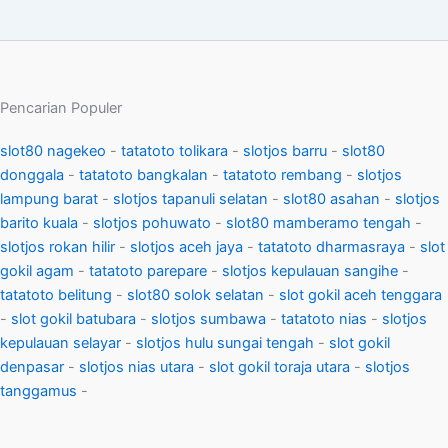
Pencarian Populer
slot80 nagekeo
-
tatatoto tolikara
-
slotjos barru
-
slot80
donggala
-
tatatoto bangkalan
-
tatatoto rembang
-
slotjos
lampung barat
-
slotjos tapanuli selatan
-
slot80 asahan
-
slotjos
barito kuala
-
slotjos pohuwato
-
slot80 mamberamo tengah
-
slotjos rokan hilir
-
slotjos aceh jaya
-
tatatoto dharmasraya
-
slot
gokil agam
-
tatatoto parepare
-
slotjos kepulauan sangihe
-
tatatoto belitung
-
slot80 solok selatan
-
slot gokil aceh tenggara
-
slot gokil batubara
-
slotjos sumbawa
-
tatatoto nias
-
slotjos
kepulauan selayar
-
slotjos hulu sungai tengah
-
slot gokil
denpasar
-
slotjos nias utara
-
slot gokil toraja utara
-
slotjos
tanggamus
-