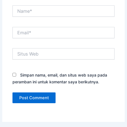
Name*
Email*
Situs
Web
Simpan nama, email, dan situs web saya pada
peramban ini untuk komentar saya berikutnya.