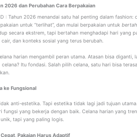
on 2026 dan Perubahan Cara Berpakaian
: Tahun 2026 menandai satu hal penting dalam fashion: 
rpakaian untuk “terlihat”, dan mulai berpakaian untuk
berta
dup secara ekstrem, tapi bertahan menghadapi hari yang p
 cair, dan konteks sosial yang terus berubah.
, celana harian mengambil peran utama. Atasan bisa diganti, l
i celana? Itu fondasi. Salah pilih celana, satu hari bisa tera
kan.
ka ke Fungsional
dak anti-estetika. Tapi estetika tidak lagi jadi tujuan utama.
i fungsi yang bekerja dengan baik. Celana harian yang tre
unik, tapi yang paling logis.
Cepat, Pakaian Harus Adaptif