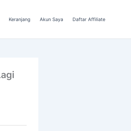
Keranjang
Akun Saya
Daftar Affiliate
agi