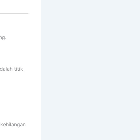
ng.
dalah titik
 kehilangan