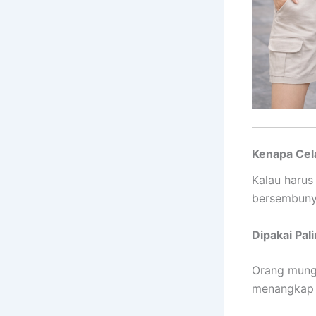
Kenapa Cela
Kalau harus 
bersembunyi 
Dipakai Pali
Orang mungk
menangkap ap