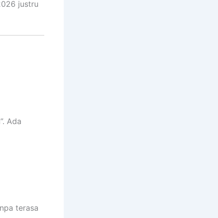
2026 justru
”. Ada
npa terasa