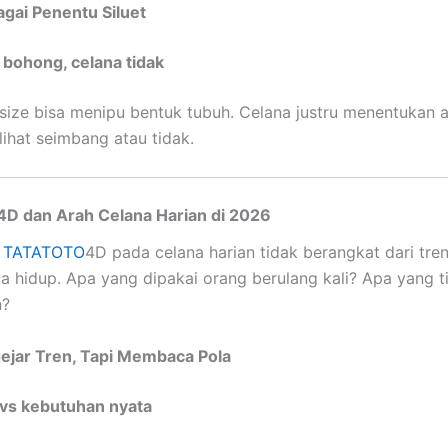
gai Penentu Siluet
 bohong, celana tidak
size bisa menipu bentuk tubuh. Celana justru menentukan 
lihat seimbang atau tidak.
 dan Arah Celana Harian di 2026
n
TATATOTO
4D pada celana harian tidak berangkat dari tre
ola hidup. Apa yang dipakai orang berulang kali? Apa yang t
n?
ejar Tren, Tapi Membaca Pola
 vs kebutuhan nyata