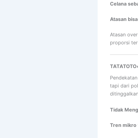
Celana seba
Atasan bisa
Atasan over
proporsi ter
TATATOTO4D
Pendekata
tapi dari p
ditinggalka
Tidak Meng
Tren mikro