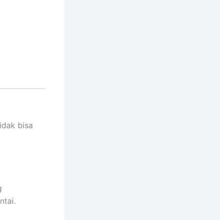
tidak bisa
g
ntai.