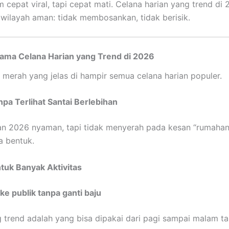
 cepat viral, tapi cepat mati. Celana harian yang trend di 
 wilayah aman: tidak membosankan, tidak berisik.
tama Celana Harian yang Trend di 2026
merah yang jelas di hampir semua celana harian populer.
a Terlihat Santai Berlebihan
an 2026 nyaman, tapi tidak menyerah pada kesan “rumahan
a bentuk.
ntuk Banyak Aktivitas
ke publik tanpa ganti baju
 trend adalah yang bisa dipakai dari pagi sampai malam ta