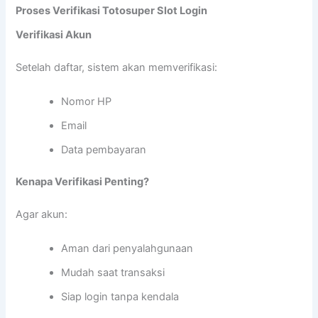
Proses Verifikasi Totosuper Slot Login
Verifikasi Akun
Setelah daftar, sistem akan memverifikasi:
Nomor HP
Email
Data pembayaran
Kenapa Verifikasi Penting?
Agar akun:
Aman dari penyalahgunaan
Mudah saat transaksi
Siap login tanpa kendala