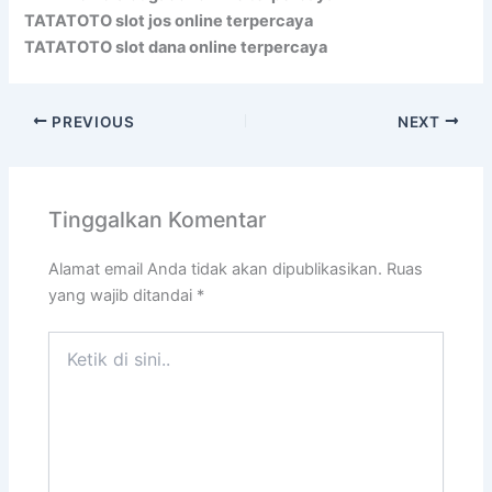
TATATOTO slot jos online terpercaya
TATATOTO slot dana online terpercaya
PREVIOUS
NEXT
Tinggalkan Komentar
Alamat email Anda tidak akan dipublikasikan.
Ruas
yang wajib ditandai
*
Ketik
di
sini..