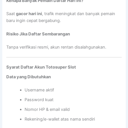
Kenapa Banyak Pemain Daftar Hari Ini?
Saat
gacor hari ini
, trafik meningkat dan banyak pemain
baru ingin cepat bergabung.
Risiko Jika Daftar Sembarangan
Tanpa verifikasi resmi, akun rentan disalahgunakan.
Syarat Daftar Akun Totosuper Slot
Data yang Dibutuhkan
Username aktif
Password kuat
Nomor HP & email valid
Rekening/e-wallet atas nama sendiri