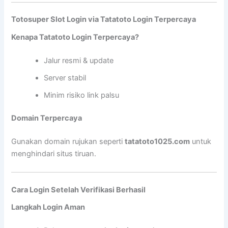
Totosuper Slot Login via Tatatoto Login Terpercaya
Kenapa Tatatoto Login Terpercaya?
Jalur resmi & update
Server stabil
Minim risiko link palsu
Domain Terpercaya
Gunakan domain rujukan seperti
tatatoto1025.com
untuk
menghindari situs tiruan.
Cara Login Setelah Verifikasi Berhasil
Langkah Login Aman