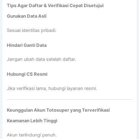
Tips Agar Daftar & Verifikasi Cepat Disetujui
Gunakan Data Asli
Sesuai identitas pribadi.
Hindari Ganti Data
Jangan ubah data setelah daftar.
Hubungi CS Resmi
Jika verifikasi lama, hubungi layanan resmi.
Keunggulan Akun Totosuper yang Terverifikasi
Keamanan Lebih Tinggi
Akun terlindungi penuh.