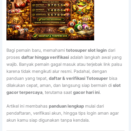
Bagi pemain baru, memahami
totosuper slot login
dari
proses
daftar hingga verifikasi
adalah langkah awal yang
wajib. Banyak pemain gagal masuk atau terjebak link palsu
karena tidak mengikuti alur resmi. Padahal, dengan
panduan yang tepat,
daftar & verifikasi Totosuper
bisa
dilakukan cepat, aman, dan langsung siap bermain di
slot
gacor terpercaya
, terutama saat
gacor hari ini
.
Artikel ini membahas
panduan lengkap
mulai dari
pendaftaran, verifikasi akun, hingga tips login aman agar
akun kamu siap digunakan tanpa kendala.