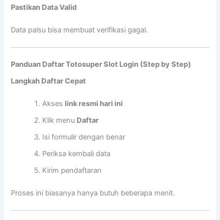
Pastikan Data Valid
Data palsu bisa membuat verifikasi gagal.
Panduan Daftar Totosuper Slot Login (Step by Step)
Langkah Daftar Cepat
Akses
link resmi hari ini
Klik menu
Daftar
Isi formulir dengan benar
Periksa kembali data
Kirim pendaftaran
Proses ini biasanya hanya butuh beberapa menit.