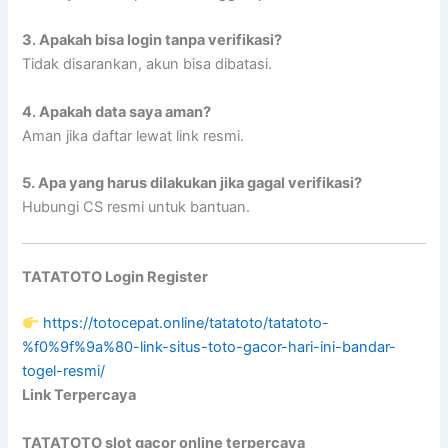
3. Apakah bisa login tanpa verifikasi?
Tidak disarankan, akun bisa dibatasi.
4. Apakah data saya aman?
Aman jika daftar lewat link resmi.
5. Apa yang harus dilakukan jika gagal verifikasi?
Hubungi CS resmi untuk bantuan.
TATATOTO Login Register
https://totocepat.online/tatatoto/tatatoto-
%f0%9f%9a%80-link-situs-toto-gacor-hari-ini-bandar-
togel-resmi/
Link Terpercaya
TATATOTO slot gacor online terpercaya