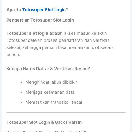
Apa Itu
Totosuper Slot Login
?
Pengertian Totosuper Slot Login
Totosuper slot login
adalah akses masuk ke akun
Totosuper setelah proses pendaftaran dan verifikasi
selesai, sehingga pemain bisa memainkan slot secara
penuh.
Kenapa Harus Daftar & Verifikasi Resmi?
Menghindari akun diblokir
Menjaga keamanan data
Memastikan transaksi lancar
Totosuper Slot Login & Gacor Hari Ini