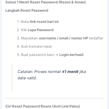
Solusi 1 Menit Reset Password (Resmi & Aman)
Langkah Reset Password
Buka
link resmi hari ini
Klik
Lupa Password
Masukkan
username / email / nomor HP
terdaftar
Ikuti instruksi reset
Buat password baru →
Login berhasil
Catatan: Proses normal
≤1 menit
jika
data valid.
Ciri Reset Password Resmi (Anti Link Palsu)