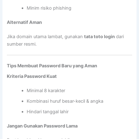
Minim risiko phishing
Alternatif Aman
Jika domain utama lambat, gunakan
tata toto login
dari
sumber resmi.
Tips Membuat Password Baru yang Aman
Kriteria Password Kuat
Minimal 8 karakter
Kombinasi huruf besar-kecil & angka
Hindari tanggal lahir
Jangan Gunakan Password Lama