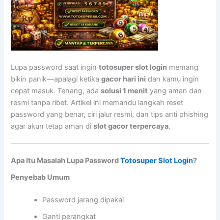
Lupa password saat ingin
totosuper slot login
memang
bikin panik—apalagi ketika
gacor hari ini
dan kamu ingin
cepat masuk. Tenang, ada
solusi 1 menit
yang aman dan
resmi tanpa ribet. Artikel ini memandu langkah reset
password yang benar, ciri jalur resmi, dan tips anti phishing
agar akun tetap aman di
slot gacor terpercaya
.
Apa Itu Masalah Lupa Password
Totosuper Slot Login
?
Penyebab Umum
Password jarang dipakai
Ganti perangkat