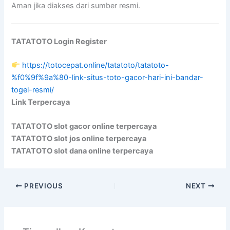
Aman jika diakses dari sumber resmi.
TATATOTO Login Register
https://totocepat.online/tatatoto/tatatoto-
%f0%9f%9a%80-link-situs-toto-gacor-hari-ini-bandar-
togel-resmi/
Link Terpercaya
TATATOTO slot gacor online terpercaya
TATATOTO slot jos online terpercaya
TATATOTO slot dana online terpercaya
PREVIOUS
NEXT