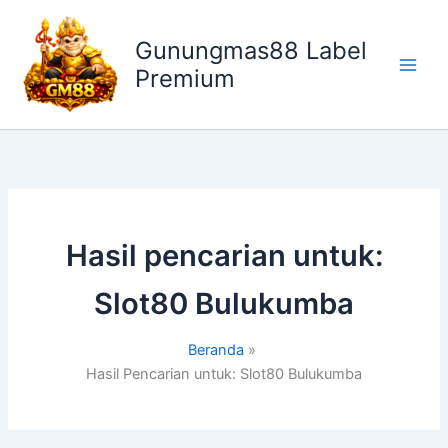
Lewati
ke
Gunungmas88 Label
konten
Premium
Hasil pencarian untuk:
Slot80 Bulukumba
Beranda
Hasil Pencarian untuk: Slot80 Bulukumba