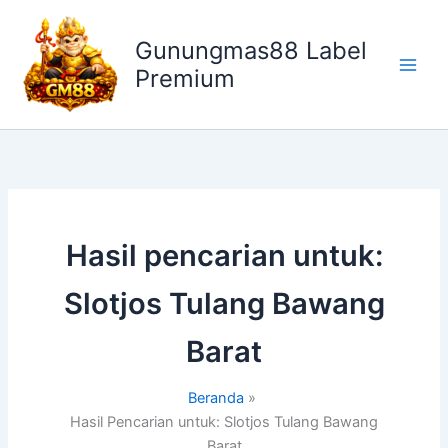
Lewati
ke
Gunungmas88 Label
konten
Premium
Hasil pencarian untuk:
Slotjos Tulang Bawang
Barat
Beranda
Hasil Pencarian untuk: Slotjos Tulang Bawang
Barat