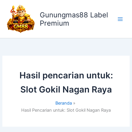
Lewati
ke
Gunungmas88 Label
konten
Premium
Hasil pencarian untuk:
Slot Gokil Nagan Raya
Beranda
Hasil Pencarian untuk: Slot Gokil Nagan Raya