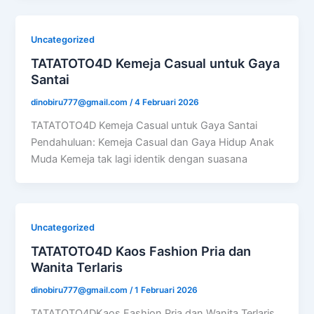
Uncategorized
TATATOTO4D Kemeja Casual untuk Gaya
Santai
dinobiru777@gmail.com
/
4 Februari 2026
TATATOTO4D Kemeja Casual untuk Gaya Santai
Pendahuluan: Kemeja Casual dan Gaya Hidup Anak
Muda Kemeja tak lagi identik dengan suasana
Uncategorized
TATATOTO4D Kaos Fashion Pria dan
Wanita Terlaris
dinobiru777@gmail.com
/
1 Februari 2026
TATATOTO4DKaos Fashion Pria dan Wanita Terlaris