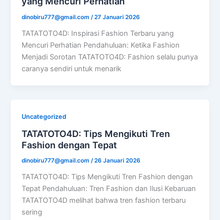
yang Mencuri Perhatian
dinobiru777@gmail.com
/
27 Januari 2026
TATATOTO4D: Inspirasi Fashion Terbaru yang
Mencuri Perhatian Pendahuluan: Ketika Fashion
Menjadi Sorotan TATATOTO4D: Fashion selalu punya
caranya sendiri untuk menarik
Uncategorized
TATATOTO4D: Tips Mengikuti Tren
Fashion dengan Tepat
dinobiru777@gmail.com
/
26 Januari 2026
TATATOTO4D: Tips Mengikuti Tren Fashion dengan
Tepat Pendahuluan: Tren Fashion dan Ilusi Kebaruan
TATATOTO4D melihat bahwa tren fashion terbaru
sering