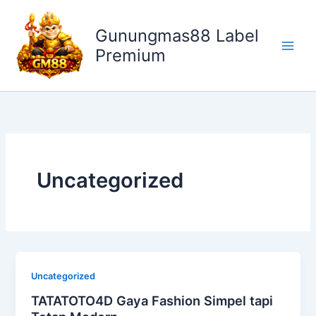
Lewati
ke
Gunungmas88 Label
konten
Premium
Uncategorized
Uncategorized
TATATOTO4D Gaya Fashion Simpel tapi