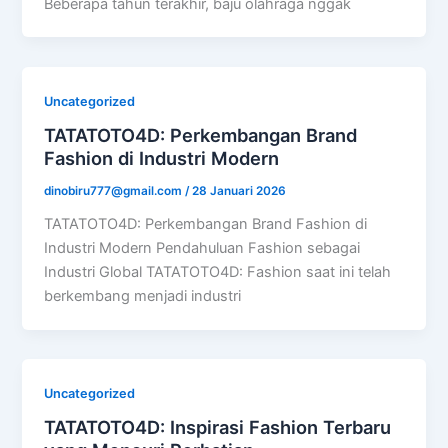
Beberapa tahun terakhir, baju olahraga nggak
Uncategorized
TATATOTO4D: Perkembangan Brand
Fashion di Industri Modern
dinobiru777@gmail.com
/
28 Januari 2026
TATATOTO4D: Perkembangan Brand Fashion di
Industri Modern Pendahuluan Fashion sebagai
Industri Global TATATOTO4D: Fashion saat ini telah
berkembang menjadi industri
Uncategorized
TATATOTO4D: Inspirasi Fashion Terbaru