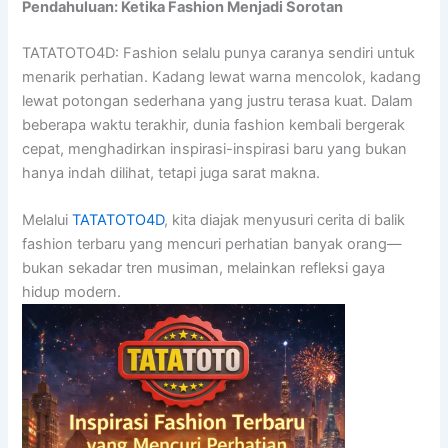
Pendahuluan: Ketika Fashion Menjadi Sorotan
TATATOTO4D: Fashion selalu punya caranya sendiri untuk
menarik perhatian. Kadang lewat warna mencolok, kadang
lewat potongan sederhana yang justru terasa kuat. Dalam
beberapa waktu terakhir, dunia fashion kembali bergerak
cepat, menghadirkan inspirasi-inspirasi baru yang bukan
hanya indah dilihat, tetapi juga sarat makna.
Melalui
TATATOTO4D
, kita diajak menyusuri cerita di balik
fashion terbaru yang mencuri perhatian banyak orang—
bukan sekadar tren musiman, melainkan refleksi gaya
hidup modern.