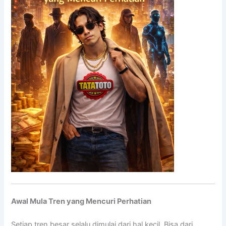
Awal Mula Tren yang Mencuri Perhatian
Setiap tren besar selalu dimulai dari hal kecil. Bisa dari