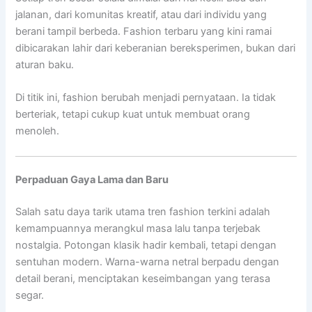
jalanan, dari komunitas kreatif, atau dari individu yang
berani tampil berbeda. Fashion terbaru yang kini ramai
dibicarakan lahir dari keberanian bereksperimen, bukan dari
aturan baku.
Di titik ini, fashion berubah menjadi pernyataan. Ia tidak
berteriak, tetapi cukup kuat untuk membuat orang
menoleh.
Perpaduan Gaya Lama dan Baru
Salah satu daya tarik utama tren fashion terkini adalah
kemampuannya merangkul masa lalu tanpa terjebak
nostalgia. Potongan klasik hadir kembali, tetapi dengan
sentuhan modern. Warna-warna netral berpadu dengan
detail berani, menciptakan keseimbangan yang terasa
segar.