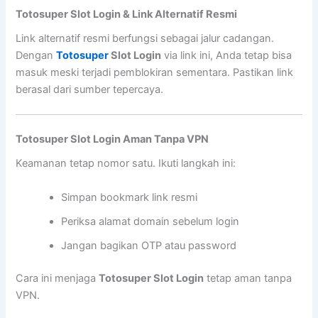
Totosuper Slot Login & Link Alternatif Resmi
Link alternatif resmi berfungsi sebagai jalur cadangan.
Dengan
Totosuper
Slot Login
via link ini, Anda tetap bisa
masuk meski terjadi pemblokiran sementara. Pastikan link
berasal dari sumber tepercaya.
Totosuper Slot Login Aman Tanpa VPN
Keamanan tetap nomor satu. Ikuti langkah ini:
Simpan bookmark link resmi
Periksa alamat domain sebelum login
Jangan bagikan OTP atau password
Cara ini menjaga
Totosuper Slot Login
tetap aman tanpa
VPN.