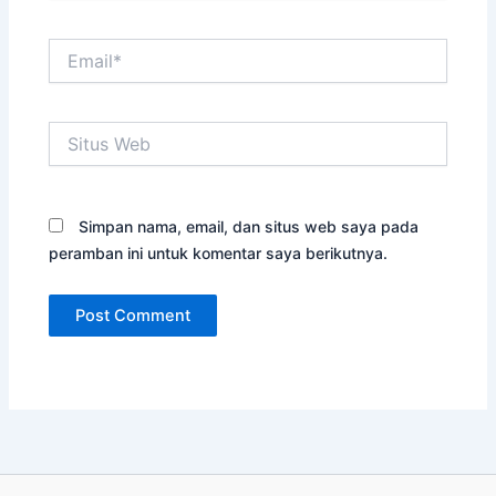
Email*
Situs
Web
Simpan nama, email, dan situs web saya pada
peramban ini untuk komentar saya berikutnya.