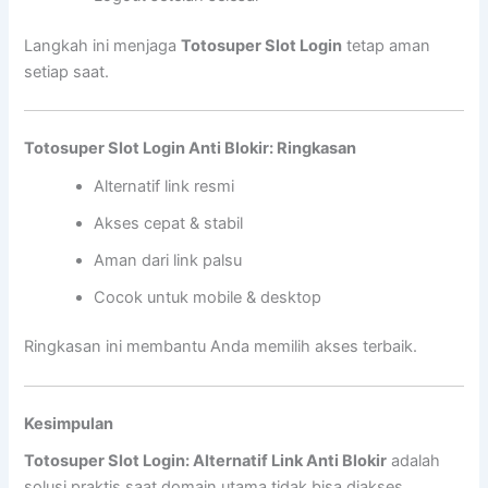
Langkah ini menjaga
Totosuper Slot Login
tetap aman
setiap saat.
Totosuper Slot Login Anti Blokir: Ringkasan
Alternatif link resmi
Akses cepat & stabil
Aman dari link palsu
Cocok untuk mobile & desktop
Ringkasan ini membantu Anda memilih akses terbaik.
Kesimpulan
Totosuper Slot Login: Alternatif Link Anti Blokir
adalah
solusi praktis saat domain utama tidak bisa diakses.