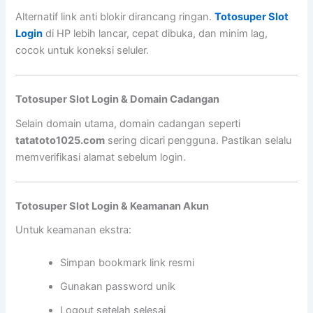
Alternatif link anti blokir dirancang ringan.
Totosuper Slot
Login
di HP lebih lancar, cepat dibuka, dan minim lag,
cocok untuk koneksi seluler.
Totosuper Slot Login & Domain Cadangan
Selain domain utama, domain cadangan seperti
tatatoto1025.com
sering dicari pengguna. Pastikan selalu
memverifikasi alamat sebelum login.
Totosuper Slot Login & Keamanan Akun
Untuk keamanan ekstra:
Simpan bookmark link resmi
Gunakan password unik
Logout setelah selesai