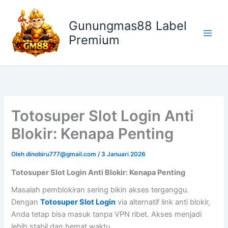
Lewati
ke
Gunungmas88 Label
konten
Premium
Totosuper Slot Login Anti
Blokir: Kenapa Penting
Oleh
dinobiru777@gmail.com
/
3 Januari 2026
Totosuper Slot Login Anti Blokir: Kenapa Penting
Masalah pemblokiran sering bikin akses terganggu.
Dengan
Totosuper Slot Login
via alternatif link anti blokir,
Anda tetap bisa masuk tanpa VPN ribet. Akses menjadi
lebih stabil dan hemat waktu.