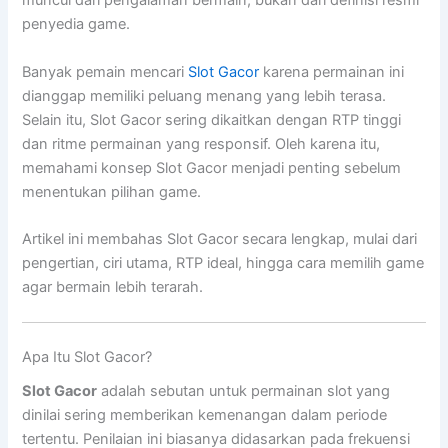
muncul dari pengalaman bermain, bukan dari definisi resmi
penyedia game.
Banyak pemain mencari
Slot Gacor
karena permainan ini
dianggap memiliki peluang menang yang lebih terasa.
Selain itu, Slot Gacor sering dikaitkan dengan RTP tinggi
dan ritme permainan yang responsif. Oleh karena itu,
memahami konsep Slot Gacor menjadi penting sebelum
menentukan pilihan game.
Artikel ini membahas Slot Gacor secara lengkap, mulai dari
pengertian, ciri utama, RTP ideal, hingga cara memilih game
agar bermain lebih terarah.
Apa Itu Slot Gacor?
Slot Gacor
adalah sebutan untuk permainan slot yang
dinilai sering memberikan kemenangan dalam periode
tertentu. Penilaian ini biasanya didasarkan pada frekuensi