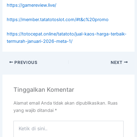
https://gamereview.live/
https://member.tatatotoslot.com/#t&c%20promo
https://totocepat.online/tatatoto/jual-kaos-harga-terbaik-
termurah-januari-2026-meta-1/
PREVIOUS
NEXT
Tinggalkan Komentar
Alamat email Anda tidak akan dipublikasikan.
Ruas
yang wajib ditandai
*
Ketik
di
sini..