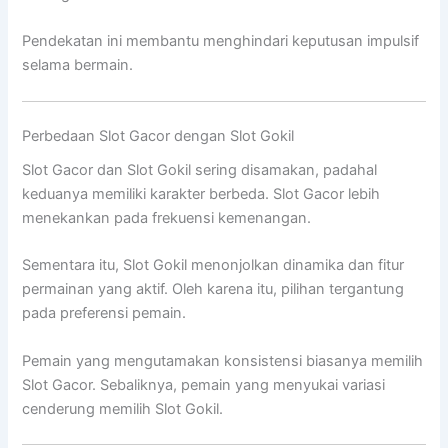
Pendekatan ini membantu menghindari keputusan impulsif
selama bermain.
Perbedaan Slot Gacor dengan Slot Gokil
Slot Gacor dan Slot Gokil sering disamakan, padahal
keduanya memiliki karakter berbeda. Slot Gacor lebih
menekankan pada frekuensi kemenangan.
Sementara itu, Slot Gokil menonjolkan dinamika dan fitur
permainan yang aktif. Oleh karena itu, pilihan tergantung
pada preferensi pemain.
Pemain yang mengutamakan konsistensi biasanya memilih
Slot Gacor. Sebaliknya, pemain yang menyukai variasi
cenderung memilih Slot Gokil.