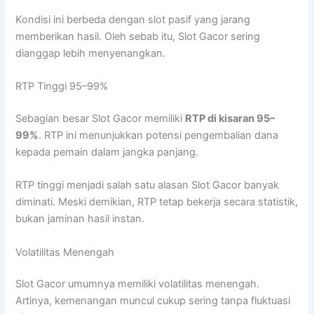
Kondisi ini berbeda dengan slot pasif yang jarang
memberikan hasil. Oleh sebab itu, Slot Gacor sering
dianggap lebih menyenangkan.
RTP Tinggi 95–99%
Sebagian besar Slot Gacor memiliki
RTP di kisaran 95–
99%
. RTP ini menunjukkan potensi pengembalian dana
kepada pemain dalam jangka panjang.
RTP tinggi menjadi salah satu alasan Slot Gacor banyak
diminati. Meski demikian, RTP tetap bekerja secara statistik,
bukan jaminan hasil instan.
Volatilitas Menengah
Slot Gacor umumnya memiliki volatilitas menengah.
Artinya, kemenangan muncul cukup sering tanpa fluktuasi