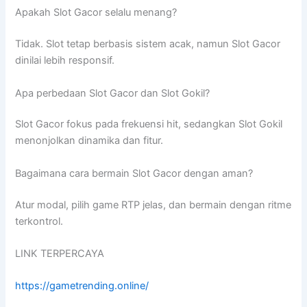
Apakah Slot Gacor selalu menang?
Tidak. Slot tetap berbasis sistem acak, namun Slot Gacor
dinilai lebih responsif.
Apa perbedaan Slot Gacor dan Slot Gokil?
Slot Gacor fokus pada frekuensi hit, sedangkan Slot Gokil
menonjolkan dinamika dan fitur.
Bagaimana cara bermain Slot Gacor dengan aman?
Atur modal, pilih game RTP jelas, dan bermain dengan ritme
terkontrol.
LINK TERPERCAYA
https://gametrending.online/