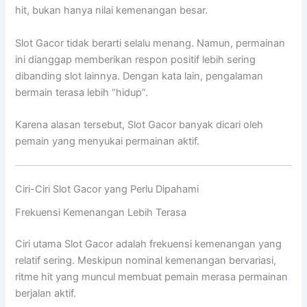
hit, bukan hanya nilai kemenangan besar.
Slot Gacor tidak berarti selalu menang. Namun, permainan
ini dianggap memberikan respon positif lebih sering
dibanding slot lainnya. Dengan kata lain, pengalaman
bermain terasa lebih “hidup”.
Karena alasan tersebut, Slot Gacor banyak dicari oleh
pemain yang menyukai permainan aktif.
Ciri-Ciri Slot Gacor yang Perlu Dipahami
Frekuensi Kemenangan Lebih Terasa
Ciri utama Slot Gacor adalah frekuensi kemenangan yang
relatif sering. Meskipun nominal kemenangan bervariasi,
ritme hit yang muncul membuat pemain merasa permainan
berjalan aktif.