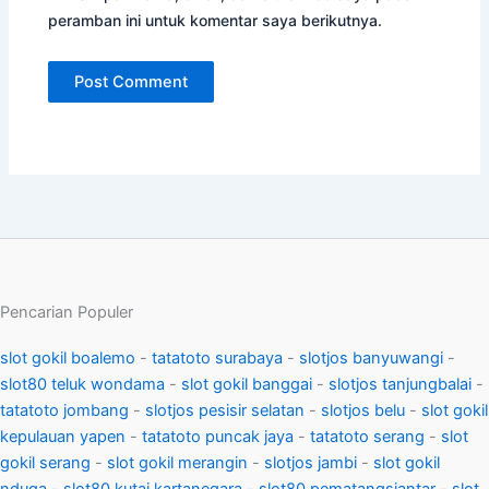
peramban ini untuk komentar saya berikutnya.
Pencarian Populer
slot gokil boalemo
-
tatatoto surabaya
-
slotjos banyuwangi
-
slot80 teluk wondama
-
slot gokil banggai
-
slotjos tanjungbalai
-
tatatoto jombang
-
slotjos pesisir selatan
-
slotjos belu
-
slot gokil
kepulauan yapen
-
tatatoto puncak jaya
-
tatatoto serang
-
slot
gokil serang
-
slot gokil merangin
-
slotjos jambi
-
slot gokil