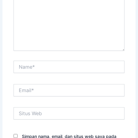
Name*
Email*
Situs
Web
Simpan nama, email, dan situs web saya pada