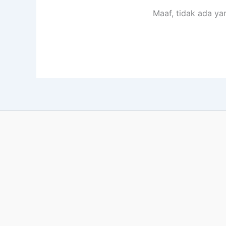
Maaf, tidak ada ya