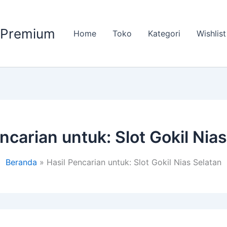
 Premium
Home
Toko
Kategori
Wishlist
encarian untuk:
Slot Gokil Nia
Beranda
Hasil Pencarian untuk: Slot Gokil Nias Selatan