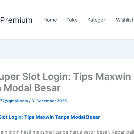
 Premium
Home
Toko
Kategori
Wishlist
uper Slot Login: Tips Maxwin
 Modal Besar
u777@gmail.com
/
31 Desember 2025
Slot Login: Tips Maxwin Tanpa Modal Besar
in ingin hasil maksimal tanpa harus setor besar. Kabar bai