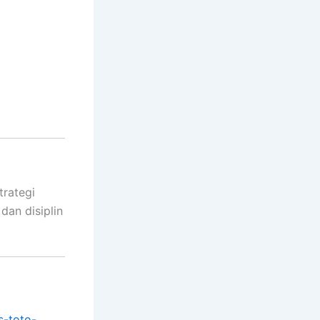
rategi
dan disiplin
s-toto-