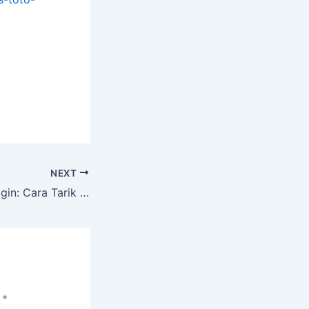
NEXT
Totosuper Slot Login: Cara Tarik Dana Cepat & Aman
i
*