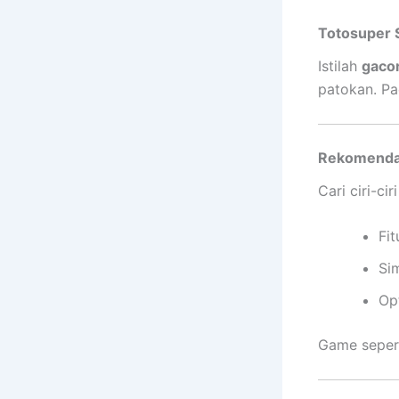
Totosuper S
Istilah
gacor
patokan. Pa
Rekomenda
Cari ciri-cir
Fit
Si
Op
Game sepert