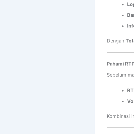
Log
Ba
In
Dengan
Tot
Pahami RTP 
Sebelum mai
RT
Vo
Kombinasi i