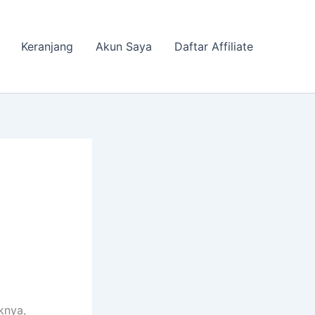
Keranjang
Akun Saya
Daftar Affiliate
knya,