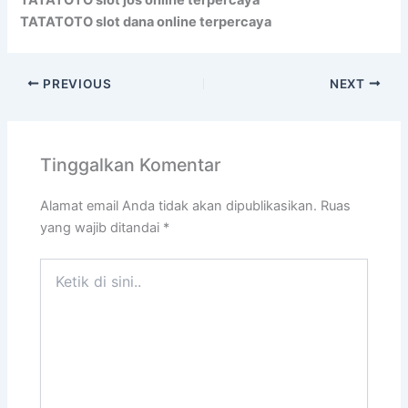
TATATOTO slot dana online terpercaya
PREVIOUS
NEXT
Tinggalkan Komentar
Alamat email Anda tidak akan dipublikasikan.
Ruas
yang wajib ditandai
*
Ketik
di
sini..