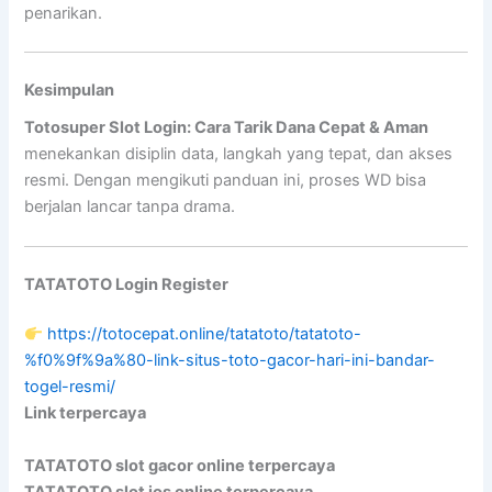
penarikan.
Kesimpulan
Totosuper Slot Login: Cara Tarik Dana Cepat & Aman
menekankan disiplin data, langkah yang tepat, dan akses
resmi. Dengan mengikuti panduan ini, proses WD bisa
berjalan lancar tanpa drama.
TATATOTO Login Register
https://totocepat.online/tatatoto/tatatoto-
%f0%9f%9a%80-link-situs-toto-gacor-hari-ini-bandar-
togel-resmi/
Link terpercaya
TATATOTO slot gacor online terpercaya
TATATOTO slot jos online terpercaya