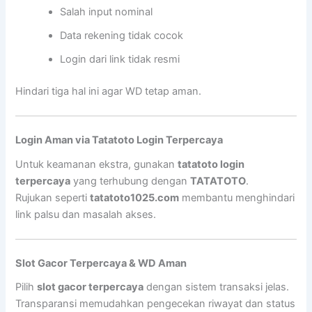
Salah input nominal
Data rekening tidak cocok
Login dari link tidak resmi
Hindari tiga hal ini agar WD tetap aman.
Login Aman via Tatatoto Login Terpercaya
Untuk keamanan ekstra, gunakan
tatatoto login
terpercaya
yang terhubung dengan
TATATOTO
.
Rujukan seperti
tatatoto1025.com
membantu menghindari
link palsu dan masalah akses.
Slot Gacor Terpercaya & WD Aman
Pilih
slot gacor terpercaya
dengan sistem transaksi jelas.
Transparansi memudahkan pengecekan riwayat dan status