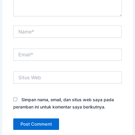
Name*
Email*
Situs
Web
Simpan nama, email, dan situs web saya pada
peramban ini untuk komentar saya berikutnya.