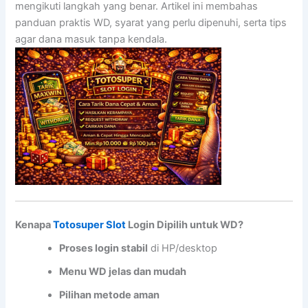
mengikuti langkah yang benar. Artikel ini membahas
panduan praktis WD, syarat yang perlu dipenuhi, serta tips
agar dana masuk tanpa kendala.
Kenapa
Totosuper Slot
Login Dipilih untuk WD?
Proses login stabil
di HP/desktop
Menu WD jelas dan mudah
Pilihan metode aman