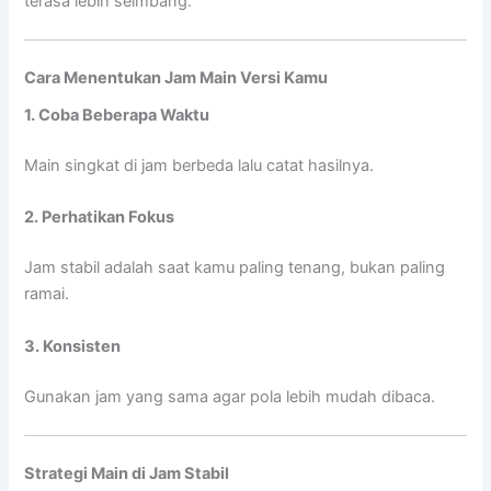
terasa lebih seimbang.
Cara Menentukan Jam Main Versi Kamu
1. Coba Beberapa Waktu
Main singkat di jam berbeda lalu catat hasilnya.
2. Perhatikan Fokus
Jam stabil adalah saat kamu paling tenang, bukan paling
ramai.
3. Konsisten
Gunakan jam yang sama agar pola lebih mudah dibaca.
Strategi Main di Jam Stabil