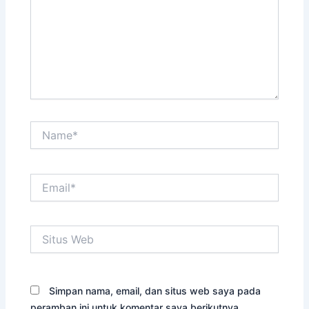
Name*
Email*
Situs
Web
Simpan nama, email, dan situs web saya pada
peramban ini untuk komentar saya berikutnya.