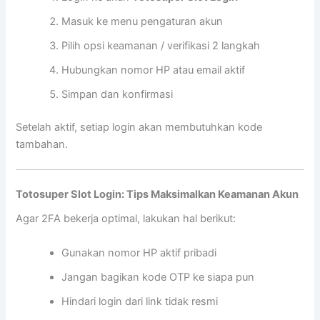
Masuk ke menu pengaturan akun
Pilih opsi keamanan / verifikasi 2 langkah
Hubungkan nomor HP atau email aktif
Simpan dan konfirmasi
Setelah aktif, setiap login akan membutuhkan kode
tambahan.
Totosuper Slot Login: Tips Maksimalkan Keamanan Akun
Agar 2FA bekerja optimal, lakukan hal berikut:
Gunakan nomor HP aktif pribadi
Jangan bagikan kode OTP ke siapa pun
Hindari login dari link tidak resmi