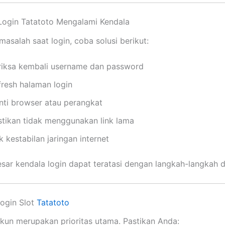
 Login Tatatoto Mengalami Kendala
 masalah saat login, coba solusi berikut:
riksa kembali username dan password
fresh halaman login
nti browser atau perangkat
stikan tidak menggunakan link lama
 kestabilan jaringan internet
sar kendala login dapat teratasi dengan langkah-langkah di
ogin Slot
Tatatoto
un merupakan prioritas utama. Pastikan Anda: