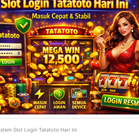
stem Slot Login Tatatoto Hari Ini