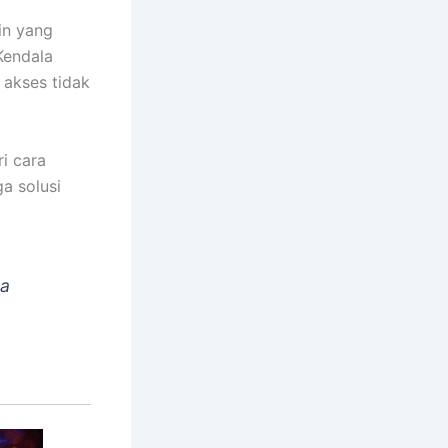
in yang
 Kendala
 akses tidak
ri cara
a solusi
ga