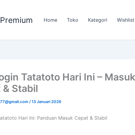
 Premium
Home
Toko
Kategori
Wishlist
ogin Tatatoto Hari Ini – Masu
 & Stabil
u777@gmail.com
/
13 Januari 2026
Tatatoto Hari Ini: Panduan Masuk Cepat & Stabil