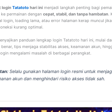
t login
Tatatoto
hari ini
menjadi langkah penting bagi pema
k ke permainan dengan
cepat, stabil, dan tanpa hambatan
.
l login, loading lama, atau error halaman kerap muncul jika
koneksi kurang optimal.
menyajikan panduan lengkap login Tatatoto hari ini, mulai da
benar, tips menjaga stabilitas akses, keamanan akun, hingg
a login mengalami masalah di berbagai perangkat.
tan:
Selalu gunakan halaman login resmi untuk menja
anan akun dan menghindari risiko akses tidak sah.