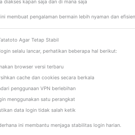
sa diakses kapan saja dan di mana saja
ini membuat pengalaman bermain lebih nyaman dan efisien
Tatatoto Agar Tetap Stabil
ogin selalu lancar, perhatikan beberapa hal berikut:
nakan browser versi terbaru
rsihkan cache dan cookies secara berkala
ndari penggunaan VPN berlebihan
gin menggunakan satu perangkat
tikan data login tidak salah ketik
erhana ini membantu menjaga stabilitas login harian.