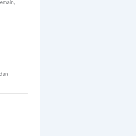
pemain,
 dan