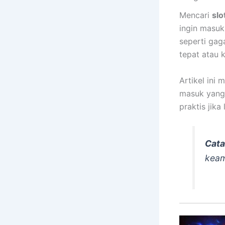
Mencari
slo
ingin masu
seperti gaga
tepat atau 
Artikel ini 
masuk yang 
praktis jik
Cata
keam