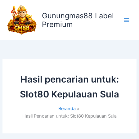
Lewati
ke
Gunungmas88 Label
konten
Premium
Hasil pencarian untuk:
Slot80 Kepulauan Sula
Beranda
Hasil Pencarian untuk: Slot80 Kepulauan Sula