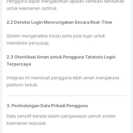
Pengguna dapat mengaktifkan lapisan verifikasi tambahan
untuk keamanan optimal.
2.2 Deteksi Login Mencurigakan Secara Real-Time
Sistem menganalisis lokasi serta pola login untuk
memblokir penyusup.
2.3 Otentikasi Aman untuk Pengguna Tatatoto Login
Terpercaya
Integrasi ini membuat pengguna lebih aman mengakses
platform terkait.
3. Perlindungan Data Pribadi Pengguna
Data sensitif berada dalam pengawasan penuh sistem
keamanan terpusat.