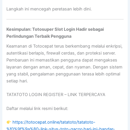
Langkah ini mencegah peretasan lebih dini.
Kesimpulan: Totosuper Slot Login Hadir sebagai
Perlindungan Terbaik Pengguna
Keamanan di Totocepat terus berkembang melalui enkripsi,
autentikasi berlapis, firewall cerdas, dan proteksi server.
Pembaruan ini memastikan pengguna dapat mengakses
layanan dengan aman, cepat, dan nyaman. Dengan sistem
yang stabil, pengalaman penggunaan terasa lebih optimal
setiap hari.
TATATOTO LOGIN REGISTER – LINK TERPERCAYA
Daftar melalui link resmi berikut:
https://totocepat.online/tatatoto/tatatoto-
%f0%9f%9a%80-link-situs-toto-gacor-hari-ini-bandar-