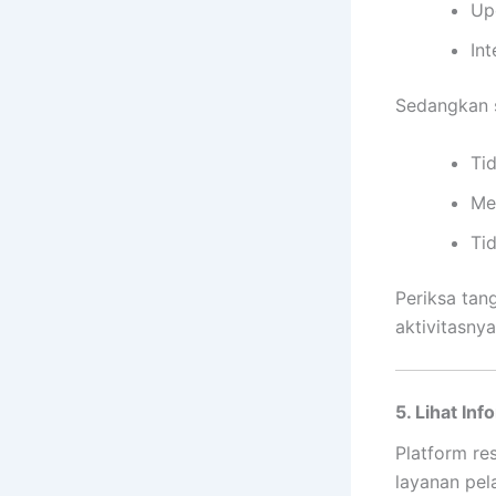
Up
In
Sedangkan s
Ti
Me
Tid
Periksa tan
aktivitasny
5. Lihat In
Platform re
layanan pel