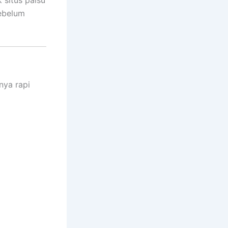
sebelum
nya rapi