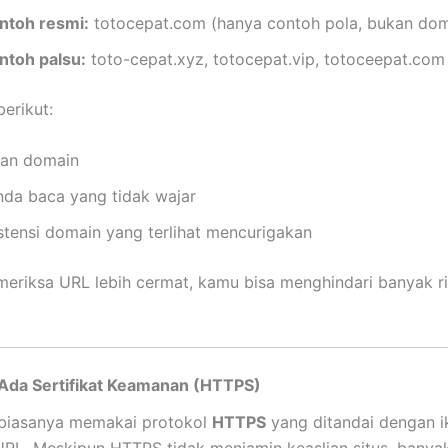
ntoh resmi:
totocepat.com (hanya contoh pola, bukan dom
ntoh palsu:
toto-cepat.xyz, totocepat.vip, totoceepat.com
berikut:
aan domain
nda baca yang tidak wajar
stensi domain yang terlihat mencurigakan
riksa URL lebih cermat, kamu bisa menghindari banyak ri
 Ada Sertifikat Keamanan (HTTPS)
 biasanya memakai protokol
HTTPS
yang ditandai dengan 
URL. Meskipun HTTPS tidak menjamin keaslian situs, banyak