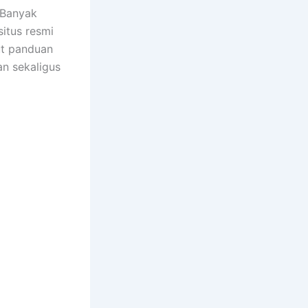
 Banyak
itus resmi
ut panduan
an sekaligus