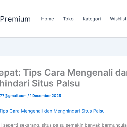
 Premium
Home
Toko
Kategori
Wishlist
epat: Tips Cara Mengenali da
indari Situs Palsu
u777@gmail.com
/
1 Desember 2025
Tips Cara Mengenali dan Menghindari Situs Palsu
tal seperti sekarang, situs palsu semakin banyak bermuncul