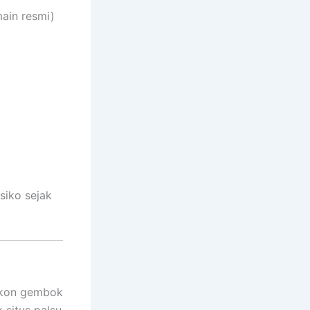
ain resmi)
siko sejak
ikon gembok
 situs palsu