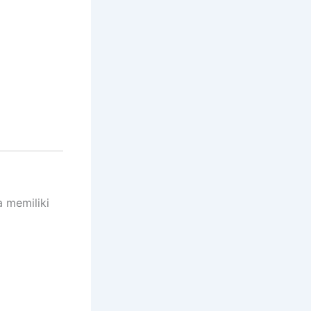
a memiliki