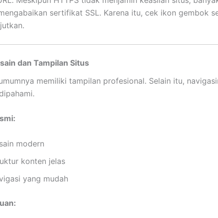
mengabaikan sertifikat SSL. Karena itu, cek ikon gembok 
jutkan.
sain dan Tampilan Situs
umumnya memiliki tampilan profesional. Selain itu, navigasi
dipahami.
esmi:
sain modern
uktur konten jelas
vigasi yang mudah
ruan: