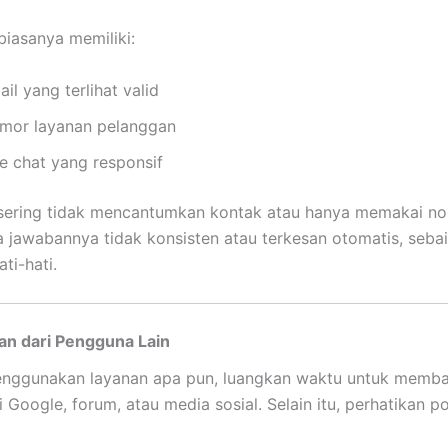
biasanya memiliki:
il yang terlihat valid
mor layanan pelanggan
ve chat yang responsif
 sering tidak mencantumkan kontak atau hanya memakai n
a jawabannya tidak konsisten atau terkesan otomatis, seb
ti-hati.
san dari Pengguna Lain
nggunakan layanan apa pun, luangkan waktu untuk memba
 Google, forum, atau media sosial. Selain itu, perhatikan po