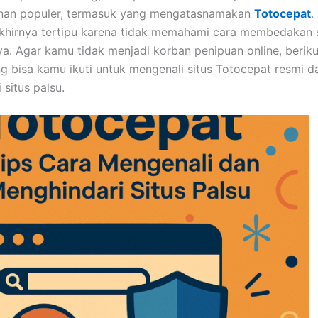
anan populer, termasuk yang mengatasnamakan
Totocepat
.
hirnya tertipu karena tidak memahami cara membedakan s
nya. Agar kamu tidak menjadi korban penipuan online, berik
g bisa kamu ikuti untuk mengenali situs Totocepat resmi d
situs palsu.