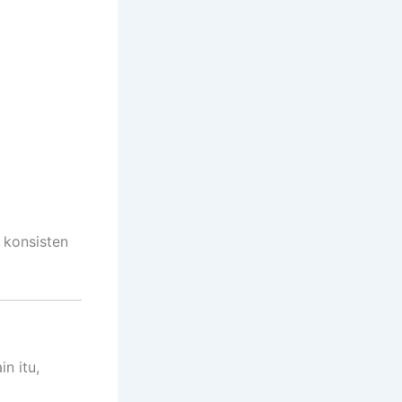
 konsisten
n itu,