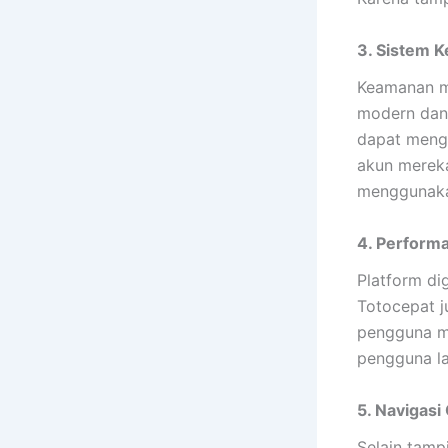
3. Sistem K
Keamanan me
modern dan 
dapat menga
akun mereka
menggunaka
4. Perform
Platform di
Totocepat j
pengguna me
pengguna l
5. Navigas
Selain tamp