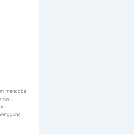
form mencoba
hasil.
asi
 pengguna