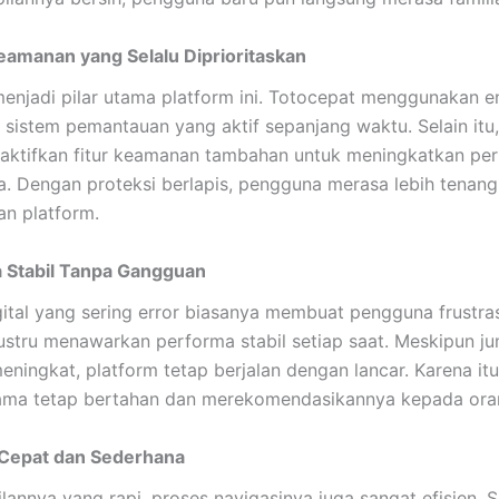
eamanan yang Selalu Diprioritaskan
njadi pilar utama platform ini. Totocepat menggunakan en
sistem pemantauan yang aktif sepanjang waktu. Selain itu
ktifkan fitur keamanan tambahan untuk meningkatkan per
. Dengan proteksi berlapis, pengguna merasa lebih tenang
n platform.
a Stabil Tanpa Gangguan
gital yang sering error biasanya membuat pengguna frustra
ustru menawarkan performa stabil setiap saat. Meskipun j
ningkat, platform tetap berjalan dengan lancar. Karena it
ama tetap bertahan dan merekomendasikannya kepada oran
i Cepat dan Sederhana
ilannya yang rapi, proses navigasinya juga sangat efisien. 