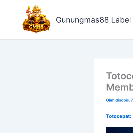
Lewati
ke
Gunungmas88 Label
konten
Totoc
Memb
Oleh
dinobir
Totocepat: