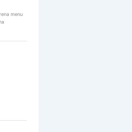
rena menu
na