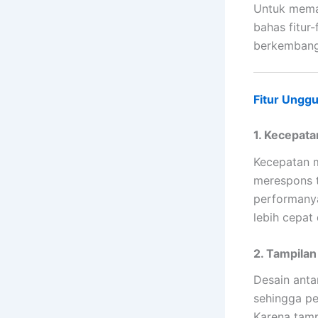
Untuk memah
bahas fitur
berkembang
Fitur Unggu
1. Kecepat
Kecepatan m
merespons t
performanya
lebih cepat
2. Tampila
Desain anta
sehingga p
Karena tamp