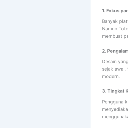
1. Fokus pa
Banyak plat
Namun Toto
membuat pen
2. Pengala
Desain yan
sejak awal.
modern.
3. Tingkat 
Pengguna ki
menyediakan
menggunakan