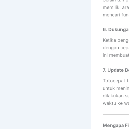
memiliki ar
mencari fun
6. Dukunga
Ketika pen
dengan cepa
ini membua
7. Update 
Totocepat 
untuk meni
dilakukan s
waktu ke wa
Mengapa Fi