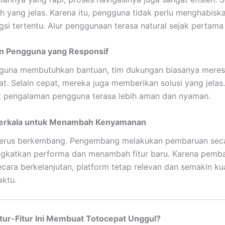
ah yang jelas. Karena itu, pengguna tidak perlu menghabisk
gsi tertentu. Alur penggunaan terasa natural sejak pertama 
n Pengguna yang Responsif
gguna membutuhkan bantuan, tim dukungan biasanya mere
t. Selain cepat, mereka juga memberikan solusi yang jela
t pengalaman pengguna terasa lebih aman dan nyaman.
Berkala untuk Menambah Kenyamanan
terus berkembang. Pengembang melakukan pembaruan seca
ngkatkan performa dan menambah fitur baru. Karena pemb
ecara berkelanjutan, platform tetap relevan dan semakin kua
ktu.
tur-Fitur Ini Membuat Totocepat Unggul?