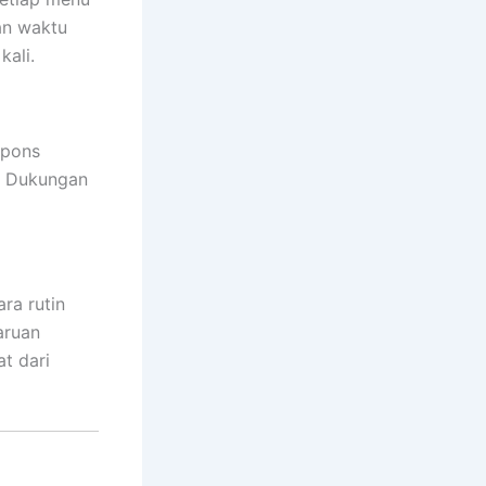
an waktu
kali.
spons
s. Dukungan
ra rutin
aruan
t dari