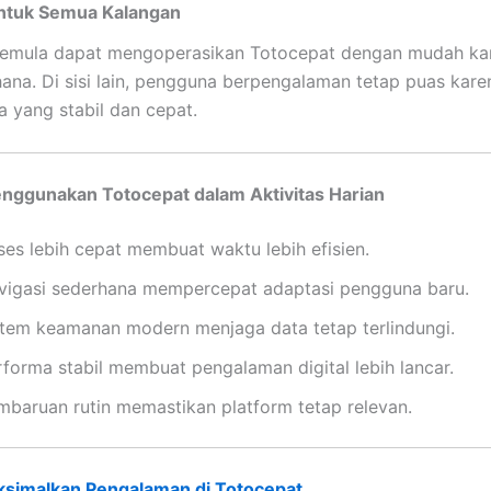
ntuk Semua Kalangan
emula dapat mengoperasikan Totocepat dengan mudah ka
ana. Di sisi lain, pengguna berpengalaman tetap puas kare
 yang stabil dan cepat.
nggunakan Totocepat dalam Aktivitas Harian
ses lebih cepat membuat waktu lebih efisien.
vigasi sederhana mempercepat adaptasi pengguna baru.
stem keamanan modern menjaga data tetap terlindungi.
rforma stabil membuat pengalaman digital lebih lancar.
mbaruan rutin memastikan platform tetap relevan.
simalkan Pengalaman di Totocepat