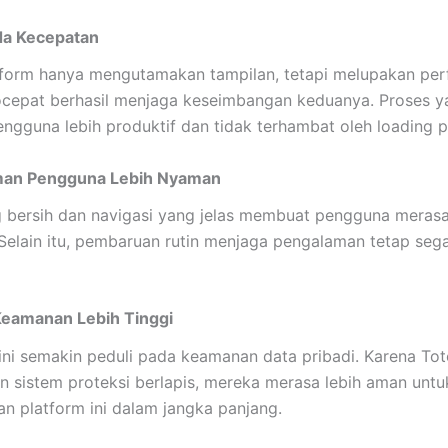
da Kecepatan
form hanya mengutamakan tampilan, tetapi melupakan per
cepat berhasil menjaga keseimbangan keduanya. Proses y
gguna lebih produktif dan tidak terhambat oleh loading p
man Pengguna Lebih Nyaman
g bersih dan navigasi yang jelas membuat pengguna meras
 Selain itu, pembaruan rutin menjaga pengalaman tetap seg
Keamanan Lebih Tinggi
ni semakin peduli pada keamanan data pribadi. Karena To
 sistem proteksi berlapis, mereka merasa lebih aman untu
 platform ini dalam jangka panjang.