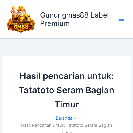
Lewati
ke
Gunungmas88 Label
konten
Premium
Hasil pencarian untuk:
Tatatoto Seram Bagian
Timur
Beranda
Hasil Pencarian untuk: Tatatoto Seram Bagian
Timur