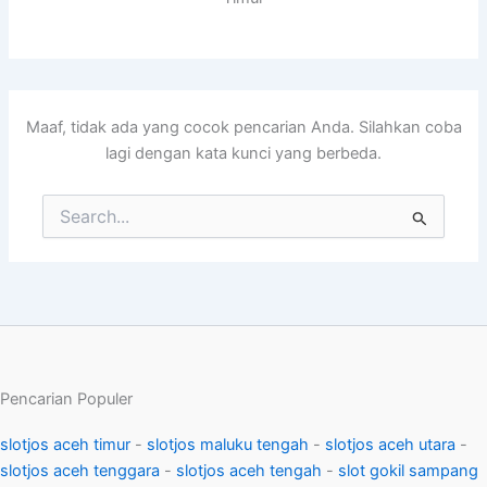
Maaf, tidak ada yang cocok pencarian Anda. Silahkan coba
lagi dengan kata kunci yang berbeda.
Cari
untuk:
Pencarian Populer
slotjos aceh timur
-
slotjos maluku tengah
-
slotjos aceh utara
-
slotjos aceh tenggara
-
slotjos aceh tengah
-
slot gokil sampang