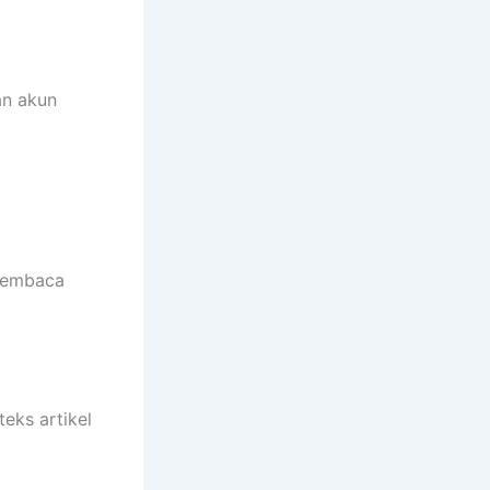
an akun
pembaca
eks artikel