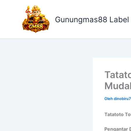
Lewati
ke
Gunungmas88 Label
konten
Tatat
Mudah
Oleh
dinobir
Tatatoto T
Pengantar D