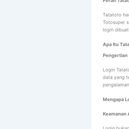
Peran Tata
Tatatoto ha
Totosuper sl
login dibuat
Apa Itu Tat
Pengertian 
Login Tatat
data yang t
pengalaman 
Mengapa Lo
Keamanan 
Login bukan