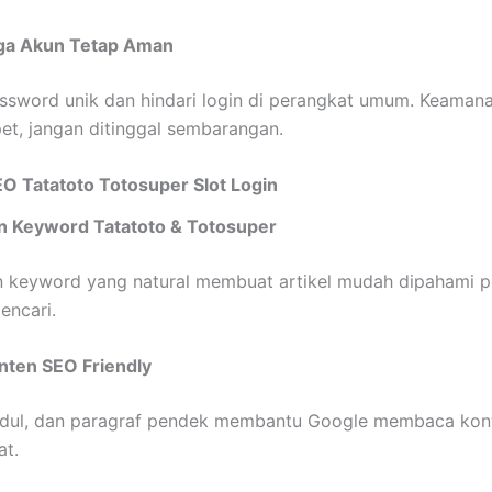
ga Akun Tetap Aman
sword unik dan hindari login di perangkat umum. Keaman
et, jangan ditinggal sembarangan.
O Tatatoto Totosuper Slot Login
 Keyword Tatatoto & Totosuper
 keyword yang natural membuat artikel mudah dipahami 
encari.
nten SEO Friendly
udul, dan paragraf pendek membantu Google membaca kont
at.