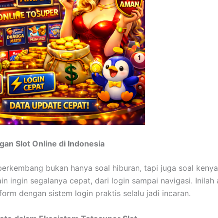
n Slot Online di Indonesia
 berkembang bukan hanya soal hiburan, tapi juga soal ken
n ingin segalanya cepat, dari login sampai navigasi. Inilah
orm dengan sistem login praktis selalu jadi incaran.