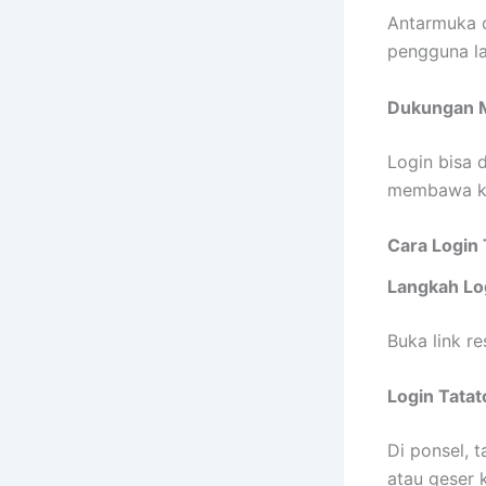
Antarmuka di
pengguna la
Dukungan M
Login bisa 
membawa kun
Cara Login 
Langkah Lo
Buka link re
Login Tatat
Di ponsel, 
atau geser k