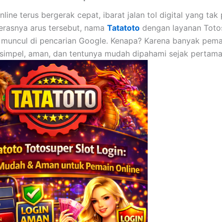
nline terus bergerak cepat, ibarat jalan tol digital yang tak
erasnya arus tersebut, nama
Tatatoto
dengan layanan Toto
g muncul di pencarian Google. Kenapa? Karena banyak pema
simpel, aman, dan tentunya mudah dipahami sejak pertama k