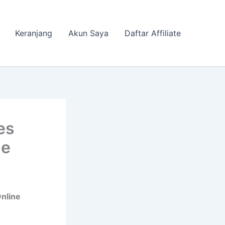
Keranjang
Akun Saya
Daftar Affiliate
es
ne
nline