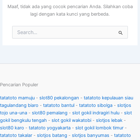
Maaf, tidak ada yang cocok pencarian Anda. Silahkan coba
lagi dengan kata kunci yang berbeda.
Cari
untuk:
Pencarian Populer
tatatoto mamuju
-
slot80 pekalongan
-
tatatoto kepulauan siau
tagulandang biaro
-
tatatoto bantul
-
tatatoto sibolga
-
slotjos
tojo una-una
-
slot80 pemalang
-
slot gokil indragiri hulu
-
slot
gokil bengkulu tengah
-
slot gokil wakatobi
-
slotjos lebak
-
slot80 karo
-
tatatoto yogyakarta
-
slot gokil lombok timur
-
tatatoto takalar
-
slotjos batang
-
slotjos banyumas
-
tatatoto