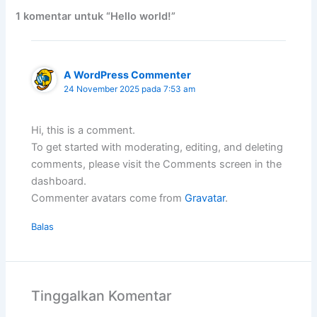
1 komentar untuk “Hello world!”
A WordPress Commenter
24 November 2025 pada 7:53 am
Hi, this is a comment.
To get started with moderating, editing, and deleting
comments, please visit the Comments screen in the
dashboard.
Commenter avatars come from
Gravatar
.
Balas
Tinggalkan Komentar