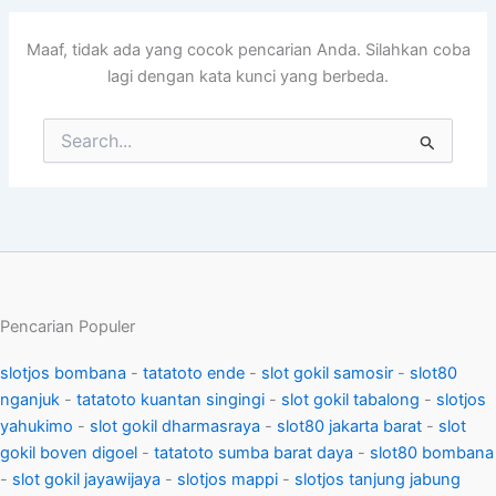
Maaf, tidak ada yang cocok pencarian Anda. Silahkan coba
lagi dengan kata kunci yang berbeda.
Cari
untuk:
Pencarian Populer
slotjos bombana
-
tatatoto ende
-
slot gokil samosir
-
slot80
nganjuk
-
tatatoto kuantan singingi
-
slot gokil tabalong
-
slotjos
yahukimo
-
slot gokil dharmasraya
-
slot80 jakarta barat
-
slot
gokil boven digoel
-
tatatoto sumba barat daya
-
slot80 bombana
-
slot gokil jayawijaya
-
slotjos mappi
-
slotjos tanjung jabung