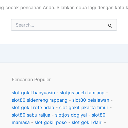
ng cocok pencarian Anda. Silahkan coba lagi dengan kata 
Cari
untuk:
Pencarian Populer
slot gokil banyuasin
-
slotjos aceh tamiang
-
slot80 sidenreng rappang
-
slot80 pelalawan
-
slot gokil rote ndao
-
slot gokil jakarta timur
-
slot80 sabu raijua
-
slotjos dogiyai
-
slot80
mamasa
-
slot gokil poso
-
slot gokil dairi
-