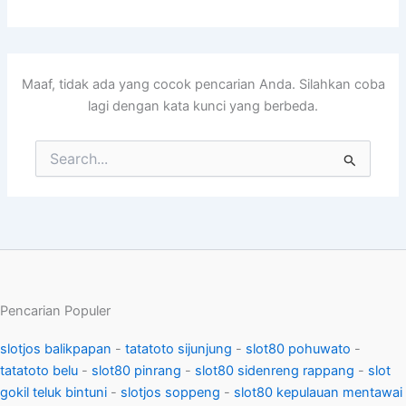
Maaf, tidak ada yang cocok pencarian Anda. Silahkan coba
lagi dengan kata kunci yang berbeda.
Cari
untuk:
Pencarian Populer
slotjos balikpapan
-
tatatoto sijunjung
-
slot80 pohuwato
-
tatatoto belu
-
slot80 pinrang
-
slot80 sidenreng rappang
-
slot
gokil teluk bintuni
-
slotjos soppeng
-
slot80 kepulauan mentawai