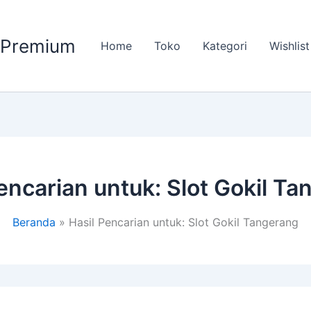
 Premium
Home
Toko
Kategori
Wishlist
pencarian untuk:
Slot Gokil Ta
Beranda
Hasil Pencarian untuk: Slot Gokil Tangerang