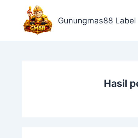
Lewati
ke
Gunungmas88 Label
konten
Hasil 