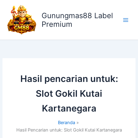
Lewati
ke
Gunungmas88 Label
konten
Premium
Hasil pencarian untuk:
Slot Gokil Kutai
Kartanegara
Beranda
Hasil Pencarian untuk: Slot Gokil Kutai Kartanegara