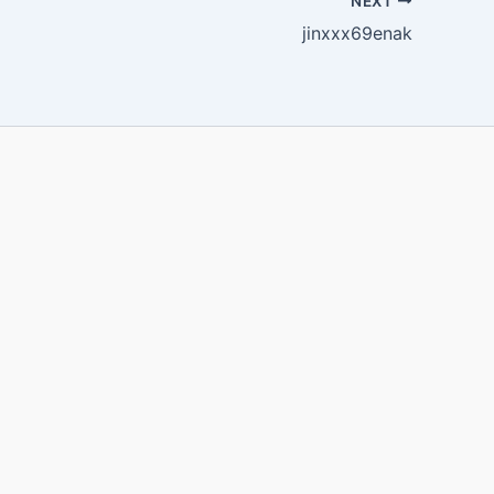
NEXT
jinxxx69enak